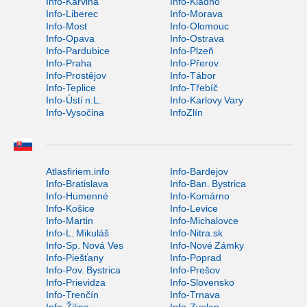
Info-Karviná
Info-Kladno
Info-Liberec
Info-Morava
Info-Most
Info-Olomouc
Info-Opava
Info-Ostrava
Info-Pardubice
Info-Plzeň
Info-Praha
Info-Přerov
Info-Prostějov
Info-Tábor
Info-Teplice
Info-Třebíč
Info-Ústí n.L.
Info-Karlovy Vary
Info-Vysočina
InfoZlín
Atlasfiriem.info
Info-Bardejov
Info-Bratislava
Info-Ban. Bystrica
Info-Humenné
Info-Komárno
Info-Košice
Info-Levice
Info-Martin
Info-Michalovce
Info-L. Mikuláš
Info-Nitra.sk
Info-Sp. Nová Ves
Info-Nové Zámky
Info-Piešťany
Info-Poprad
Info-Pov. Bystrica
Info-Prešov
Info-Prievidza
Info-Slovensko
Info-Trenčín
Info-Trnava