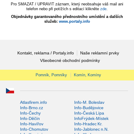
Pro SMAZAT / UPRAVIT záznam, který neobsahuje váš mail ani
telefon nebo při potížích s editací klikněte
zde
.
Objednávky garantovaného přednostního umístění a dalších
služeb:
www.portaly.info
Kontakt, reklama / Portaly.info
Naše reklamní prvky
Všeobecné obchodní podmínky
Pomník, Pomníky
Komín, Komíny
Atlasfirem.info
Info-M. Boleslav
Info-Brno.cz
Info-Budějovice
Info-Čechy
Info-Česká Lípa
Info-Děčín
InfoFrýdek-Místek
Info-Havířov
Info-Hradec Kr.
Info-Chomutov
Info-Jablonec n.N.