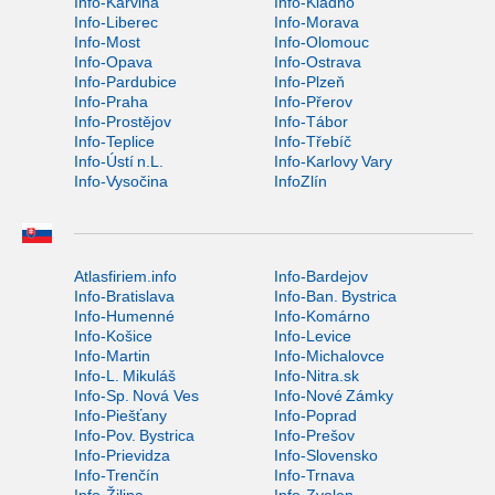
Info-Karviná
Info-Kladno
Info-Liberec
Info-Morava
Info-Most
Info-Olomouc
Info-Opava
Info-Ostrava
Info-Pardubice
Info-Plzeň
Info-Praha
Info-Přerov
Info-Prostějov
Info-Tábor
Info-Teplice
Info-Třebíč
Info-Ústí n.L.
Info-Karlovy Vary
Info-Vysočina
InfoZlín
Atlasfiriem.info
Info-Bardejov
Info-Bratislava
Info-Ban. Bystrica
Info-Humenné
Info-Komárno
Info-Košice
Info-Levice
Info-Martin
Info-Michalovce
Info-L. Mikuláš
Info-Nitra.sk
Info-Sp. Nová Ves
Info-Nové Zámky
Info-Piešťany
Info-Poprad
Info-Pov. Bystrica
Info-Prešov
Info-Prievidza
Info-Slovensko
Info-Trenčín
Info-Trnava