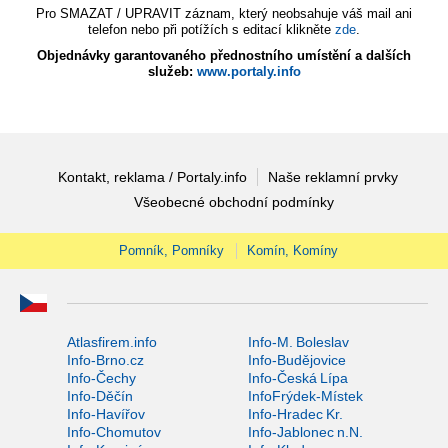
Pro SMAZAT / UPRAVIT záznam, který neobsahuje váš mail ani
telefon nebo při potížích s editací klikněte
zde
.
Objednávky garantovaného přednostního umístění a dalších
služeb:
www.portaly.info
Kontakt, reklama / Portaly.info
Naše reklamní prvky
Všeobecné obchodní podmínky
Pomník, Pomníky
Komín, Komíny
Atlasfirem.info
Info-M. Boleslav
Info-Brno.cz
Info-Budějovice
Info-Čechy
Info-Česká Lípa
Info-Děčín
InfoFrýdek-Místek
Info-Havířov
Info-Hradec Kr.
Info-Chomutov
Info-Jablonec n.N.