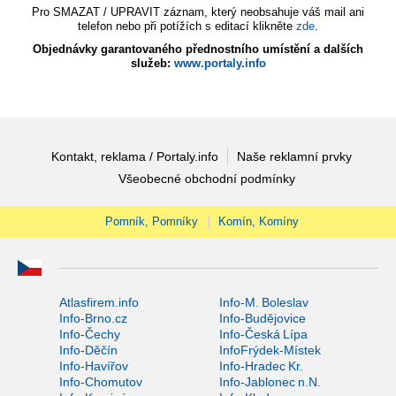
Pro SMAZAT / UPRAVIT záznam, který neobsahuje váš mail ani
telefon nebo při potížích s editací klikněte
zde
.
Objednávky garantovaného přednostního umístění a dalších
služeb:
www.portaly.info
Kontakt, reklama / Portaly.info
Naše reklamní prvky
Všeobecné obchodní podmínky
Pomník, Pomníky
Komín, Komíny
Atlasfirem.info
Info-M. Boleslav
Info-Brno.cz
Info-Budějovice
Info-Čechy
Info-Česká Lípa
Info-Děčín
InfoFrýdek-Místek
Info-Havířov
Info-Hradec Kr.
Info-Chomutov
Info-Jablonec n.N.