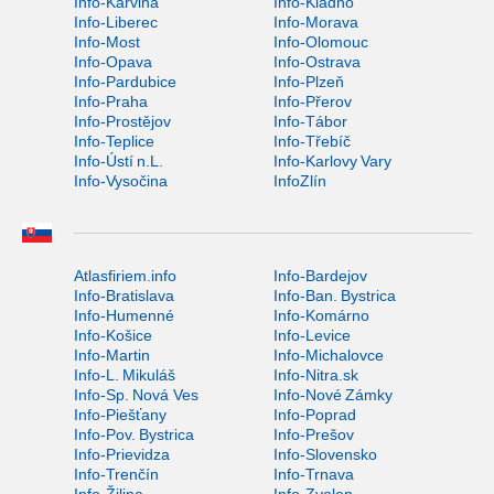
Info-Karviná
Info-Kladno
Info-Liberec
Info-Morava
Info-Most
Info-Olomouc
Info-Opava
Info-Ostrava
Info-Pardubice
Info-Plzeň
Info-Praha
Info-Přerov
Info-Prostějov
Info-Tábor
Info-Teplice
Info-Třebíč
Info-Ústí n.L.
Info-Karlovy Vary
Info-Vysočina
InfoZlín
Atlasfiriem.info
Info-Bardejov
Info-Bratislava
Info-Ban. Bystrica
Info-Humenné
Info-Komárno
Info-Košice
Info-Levice
Info-Martin
Info-Michalovce
Info-L. Mikuláš
Info-Nitra.sk
Info-Sp. Nová Ves
Info-Nové Zámky
Info-Piešťany
Info-Poprad
Info-Pov. Bystrica
Info-Prešov
Info-Prievidza
Info-Slovensko
Info-Trenčín
Info-Trnava