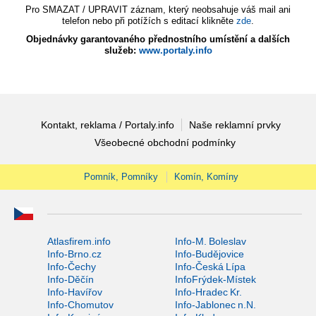
Pro SMAZAT / UPRAVIT záznam, který neobsahuje váš mail ani
telefon nebo při potížích s editací klikněte
zde
.
Objednávky garantovaného přednostního umístění a dalších
služeb:
www.portaly.info
Kontakt, reklama / Portaly.info
Naše reklamní prvky
Všeobecné obchodní podmínky
Pomník, Pomníky
Komín, Komíny
Atlasfirem.info
Info-M. Boleslav
Info-Brno.cz
Info-Budějovice
Info-Čechy
Info-Česká Lípa
Info-Děčín
InfoFrýdek-Místek
Info-Havířov
Info-Hradec Kr.
Info-Chomutov
Info-Jablonec n.N.