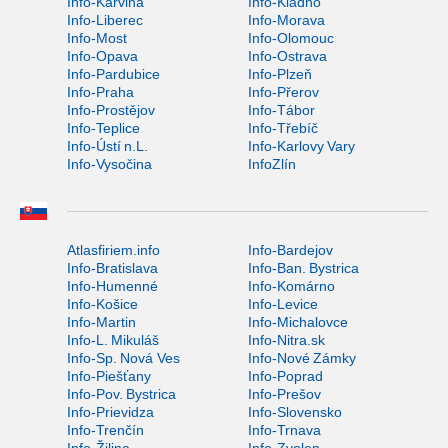
Info-Karviná
Info-Kladno
Info-Liberec
Info-Morava
Info-Most
Info-Olomouc
Info-Opava
Info-Ostrava
Info-Pardubice
Info-Plzeň
Info-Praha
Info-Přerov
Info-Prostějov
Info-Tábor
Info-Teplice
Info-Třebíč
Info-Ústí n.L.
Info-Karlovy Vary
Info-Vysočina
InfoZlín
Atlasfiriem.info
Info-Bardejov
Info-Bratislava
Info-Ban. Bystrica
Info-Humenné
Info-Komárno
Info-Košice
Info-Levice
Info-Martin
Info-Michalovce
Info-L. Mikuláš
Info-Nitra.sk
Info-Sp. Nová Ves
Info-Nové Zámky
Info-Piešťany
Info-Poprad
Info-Pov. Bystrica
Info-Prešov
Info-Prievidza
Info-Slovensko
Info-Trenčín
Info-Trnava