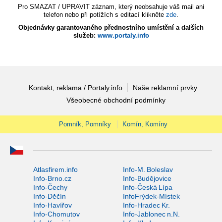
Pro SMAZAT / UPRAVIT záznam, který neobsahuje váš mail ani
telefon nebo při potížích s editací klikněte
zde
.
Objednávky garantovaného přednostního umístění a dalších
služeb:
www.portaly.info
Kontakt, reklama / Portaly.info
Naše reklamní prvky
Všeobecné obchodní podmínky
Pomník, Pomníky
Komín, Komíny
Atlasfirem.info
Info-M. Boleslav
Info-Brno.cz
Info-Budějovice
Info-Čechy
Info-Česká Lípa
Info-Děčín
InfoFrýdek-Místek
Info-Havířov
Info-Hradec Kr.
Info-Chomutov
Info-Jablonec n.N.