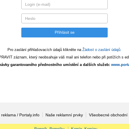
Pro zaslání přihlašovacích údajů klikněte na
Žádost o zaslání údajů.
AVIT záznam, který neobsahuje váš mail ani telefon nebo při potížích s edi
ávky garantovaného přednostního umístění a dalších služeb:
www.porta
 reklama / Portaly.info
Naše reklamní prvky
Všeobecné obchodní
Pomník, Pomníky
Komín, Komíny