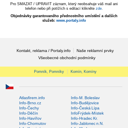
Pro SMAZAT / UPRAVIT záznam, který neobsahuje váš mail ani
telefon nebo při potížích s editací klikněte
zde
.
Objednávky garantovaného přednostního umístění a dalších
služeb:
www.portaly.info
Kontakt, reklama / Portaly.info
Naše reklamní prvky
Všeobecné obchodní podmínky
Pomník, Pomníky
Komín, Komíny
Atlasfirem.info
Info-M. Boleslav
Info-Brno.cz
Info-Budějovice
Info-Čechy
Info-Česká Lípa
Info-Děčín
InfoFrýdek-Místek
Info-Havířov
Info-Hradec Kr.
Info-Chomutov
Info-Jablonec n.N.