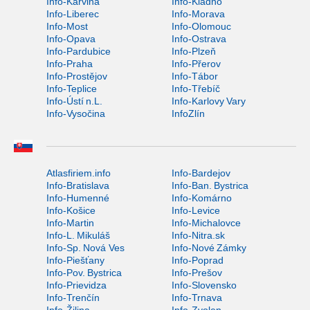
Info-Karviná
Info-Kladno
Info-Liberec
Info-Morava
Info-Most
Info-Olomouc
Info-Opava
Info-Ostrava
Info-Pardubice
Info-Plzeň
Info-Praha
Info-Přerov
Info-Prostějov
Info-Tábor
Info-Teplice
Info-Třebíč
Info-Ústí n.L.
Info-Karlovy Vary
Info-Vysočina
InfoZlín
Atlasfiriem.info
Info-Bardejov
Info-Bratislava
Info-Ban. Bystrica
Info-Humenné
Info-Komárno
Info-Košice
Info-Levice
Info-Martin
Info-Michalovce
Info-L. Mikuláš
Info-Nitra.sk
Info-Sp. Nová Ves
Info-Nové Zámky
Info-Piešťany
Info-Poprad
Info-Pov. Bystrica
Info-Prešov
Info-Prievidza
Info-Slovensko
Info-Trenčín
Info-Trnava