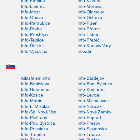
Info-Karviná
Info-Kladno
Info-Liberec
Info-Morava
Info-Most
Info-Olomouc
Info-Opava
Info-Ostrava
Info-Pardubice
Info-Plzeň
Info-Praha
Info-Přerov
Info-Prostějov
Info-Tábor
Info-Teplice
Info-Třebíč
Info-Ústí n.L.
Info-Karlovy Vary
Info-Vysočina
InfoZlín
Atlasfiriem.info
Info-Bardejov
Info-Bratislava
Info-Ban. Bystrica
Info-Humenné
Info-Komárno
Info-Košice
Info-Levice
Info-Martin
Info-Michalovce
Info-L. Mikuláš
Info-Nitra.sk
Info-Sp. Nová Ves
Info-Nové Zámky
Info-Piešťany
Info-Poprad
Info-Pov. Bystrica
Info-Prešov
Info-Prievidza
Info-Slovensko
Info-Trenčín
Info-Trnava