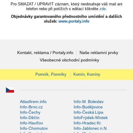
Pro SMAZAT / UPRAVIT záznam, který neobsahuje váš mail ani
telefon nebo při potížích s editací klikněte
zde
.
Objednávky garantovaného přednostního umístění a dalších
služeb:
www.portaly.info
Kontakt, reklama / Portaly.info
Naše reklamní prvky
Všeobecné obchodní podmínky
Pomník, Pomníky
Komín, Komíny
Atlasfirem.info
Info-M. Boleslav
Info-Brno.cz
Info-Budějovice
Info-Čechy
Info-Česká Lípa
Info-Děčín
InfoFrýdek-Místek
Info-Havířov
Info-Hradec Kr.
Info-Chomutov
Info-Jablonec n.N.