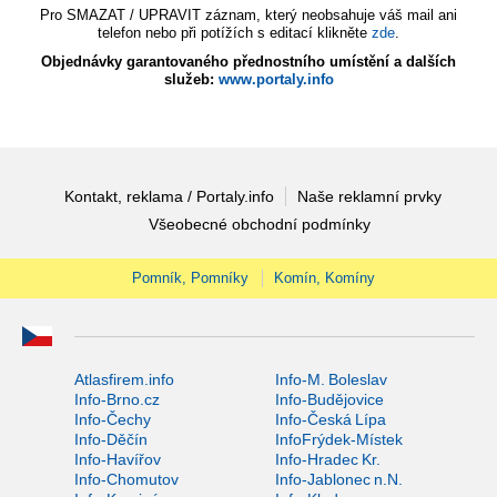
Pro SMAZAT / UPRAVIT záznam, který neobsahuje váš mail ani
telefon nebo při potížích s editací klikněte
zde
.
Objednávky garantovaného přednostního umístění a dalších
služeb:
www.portaly.info
Kontakt, reklama / Portaly.info
Naše reklamní prvky
Všeobecné obchodní podmínky
Pomník, Pomníky
Komín, Komíny
Atlasfirem.info
Info-M. Boleslav
Info-Brno.cz
Info-Budějovice
Info-Čechy
Info-Česká Lípa
Info-Děčín
InfoFrýdek-Místek
Info-Havířov
Info-Hradec Kr.
Info-Chomutov
Info-Jablonec n.N.