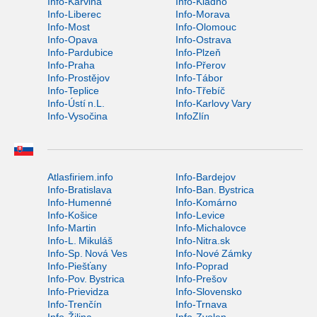
Info-Karviná
Info-Kladno
Info-Liberec
Info-Morava
Info-Most
Info-Olomouc
Info-Opava
Info-Ostrava
Info-Pardubice
Info-Plzeň
Info-Praha
Info-Přerov
Info-Prostějov
Info-Tábor
Info-Teplice
Info-Třebíč
Info-Ústí n.L.
Info-Karlovy Vary
Info-Vysočina
InfoZlín
Atlasfiriem.info
Info-Bardejov
Info-Bratislava
Info-Ban. Bystrica
Info-Humenné
Info-Komárno
Info-Košice
Info-Levice
Info-Martin
Info-Michalovce
Info-L. Mikuláš
Info-Nitra.sk
Info-Sp. Nová Ves
Info-Nové Zámky
Info-Piešťany
Info-Poprad
Info-Pov. Bystrica
Info-Prešov
Info-Prievidza
Info-Slovensko
Info-Trenčín
Info-Trnava