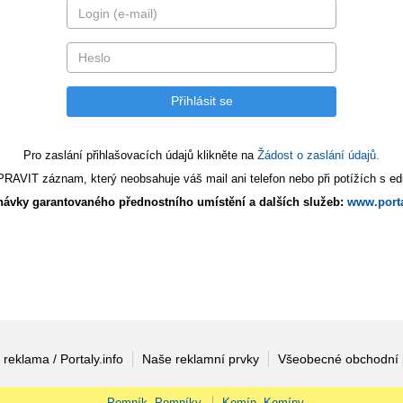
Pro zaslání přihlašovacích údajů klikněte na
Žádost o zaslání údajů.
AVIT záznam, který neobsahuje váš mail ani telefon nebo při potížích s edi
ávky garantovaného přednostního umístění a dalších služeb:
www.porta
 reklama / Portaly.info
Naše reklamní prvky
Všeobecné obchodní
Pomník, Pomníky
Komín, Komíny