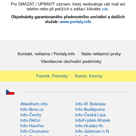
Pro SMAZAT / UPRAVIT záznam, který neobsahuje váš mail ani
telefon nebo při potížích s editací klikněte
zde
.
Objednávky garantovaného přednostního umístění a dalších
služeb:
www.portaly.info
Kontakt, reklama / Portaly.info
Naše reklamní prvky
Všeobecné obchodní podmínky
Pomník, Pomníky
Komín, Komíny
Atlasfirem.info
Info-M. Boleslav
Info-Brno.cz
Info-Budějovice
Info-Čechy
Info-Česká Lípa
Info-Děčín
InfoFrýdek-Místek
Info-Havířov
Info-Hradec Kr.
Info-Chomutov
Info-Jablonec n.N.