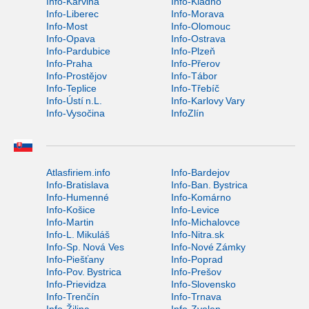
Info-Karviná
Info-Kladno
Info-Liberec
Info-Morava
Info-Most
Info-Olomouc
Info-Opava
Info-Ostrava
Info-Pardubice
Info-Plzeň
Info-Praha
Info-Přerov
Info-Prostějov
Info-Tábor
Info-Teplice
Info-Třebíč
Info-Ústí n.L.
Info-Karlovy Vary
Info-Vysočina
InfoZlín
Atlasfiriem.info
Info-Bardejov
Info-Bratislava
Info-Ban. Bystrica
Info-Humenné
Info-Komárno
Info-Košice
Info-Levice
Info-Martin
Info-Michalovce
Info-L. Mikuláš
Info-Nitra.sk
Info-Sp. Nová Ves
Info-Nové Zámky
Info-Piešťany
Info-Poprad
Info-Pov. Bystrica
Info-Prešov
Info-Prievidza
Info-Slovensko
Info-Trenčín
Info-Trnava