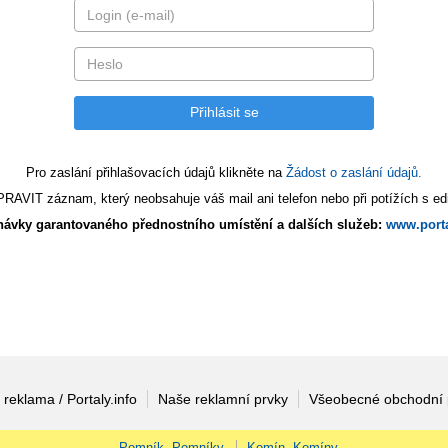
Pro zaslání přihlašovacích údajů klikněte na
Žádost o zaslání údajů.
AVIT záznam, který neobsahuje váš mail ani telefon nebo při potížích s edi
ávky garantovaného přednostního umístění a dalších služeb:
www.porta
 reklama / Portaly.info
Naše reklamní prvky
Všeobecné obchodní
Pomník, Pomníky
Komín, Komíny