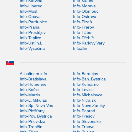
Info-Karviná
Info-Kladno
Info-Liberec
Info-Morava
Info-Most
Info-Olomouc
Info-Opava
Info-Ostrava
Info-Pardubice
Info-Plzeň
Info-Praha
Info-Přerov
Info-Prostějov
Info-Tábor
Info-Teplice
Info-Třebíč
Info-Ústí n.L.
Info-Karlovy Vary
Info-Vysočina
InfoZlín
Atlasfiriem.info
Info-Bardejov
Info-Bratislava
Info-Ban. Bystrica
Info-Humenné
Info-Komárno
Info-Košice
Info-Levice
Info-Martin
Info-Michalovce
Info-L. Mikuláš
Info-Nitra.sk
Info-Sp. Nová Ves
Info-Nové Zámky
Info-Piešťany
Info-Poprad
Info-Pov. Bystrica
Info-Prešov
Info-Prievidza
Info-Slovensko
Info-Trenčín
Info-Trnava