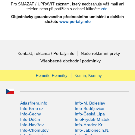
Pro SMAZAT / UPRAVIT záznam, který neobsahuje váš mail ani
telefon nebo při potížích s editací klikněte
zde
.
Objednávky garantovaného přednostního umístění a dalších
služeb:
www.portaly.info
Kontakt, reklama / Portaly.info
Naše reklamní prvky
Všeobecné obchodní podmínky
Pomník, Pomníky
Komín, Komíny
Atlasfirem.info
Info-M. Boleslav
Info-Brno.cz
Info-Budějovice
Info-Čechy
Info-Česká Lípa
Info-Děčín
InfoFrýdek-Místek
Info-Havířov
Info-Hradec Kr.
Info-Chomutov
Info-Jablonec n.N.