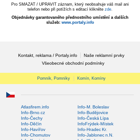
Pro SMAZAT / UPRAVIT záznam, který neobsahuje váš mail ani
telefon nebo při potížích s editací klikněte
zde
.
Objednávky garantovaného přednostního umístění a dalších
služeb:
www.portaly.info
Kontakt, reklama / Portaly.info
Naše reklamní prvky
Všeobecné obchodní podmínky
Pomník, Pomníky
Komín, Komíny
Atlasfirem.info
Info-M. Boleslav
Info-Brno.cz
Info-Budějovice
Info-Čechy
Info-Česká Lípa
Info-Děčín
InfoFrýdek-Místek
Info-Havířov
Info-Hradec Kr.
Info-Chomutov
Info-Jablonec n.N.