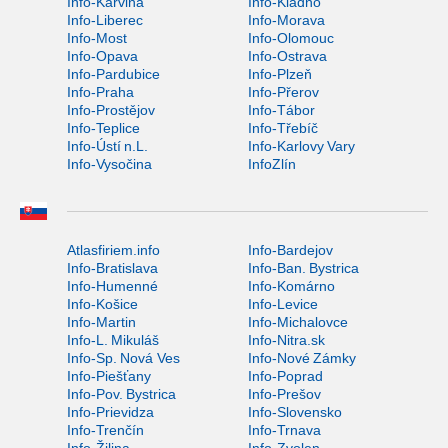
Info-Karviná
Info-Kladno
Info-Liberec
Info-Morava
Info-Most
Info-Olomouc
Info-Opava
Info-Ostrava
Info-Pardubice
Info-Plzeň
Info-Praha
Info-Přerov
Info-Prostějov
Info-Tábor
Info-Teplice
Info-Třebíč
Info-Ústí n.L.
Info-Karlovy Vary
Info-Vysočina
InfoZlín
Atlasfiriem.info
Info-Bardejov
Info-Bratislava
Info-Ban. Bystrica
Info-Humenné
Info-Komárno
Info-Košice
Info-Levice
Info-Martin
Info-Michalovce
Info-L. Mikuláš
Info-Nitra.sk
Info-Sp. Nová Ves
Info-Nové Zámky
Info-Piešťany
Info-Poprad
Info-Pov. Bystrica
Info-Prešov
Info-Prievidza
Info-Slovensko
Info-Trenčín
Info-Trnava