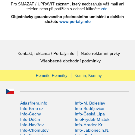
Pro SMAZAT / UPRAVIT záznam, který neobsahuje váš mail ani
telefon nebo při potížích s editací klikněte
zde
.
Objednávky garantovaného přednostního umístění a dalších
služeb:
www.portaly.info
Kontakt, reklama / Portaly.info
Naše reklamní prvky
Všeobecné obchodní podmínky
Pomník, Pomníky
Komín, Komíny
Atlasfirem.info
Info-M. Boleslav
Info-Brno.cz
Info-Budějovice
Info-Čechy
Info-Česká Lípa
Info-Děčín
InfoFrýdek-Místek
Info-Havířov
Info-Hradec Kr.
Info-Chomutov
Info-Jablonec n.N.