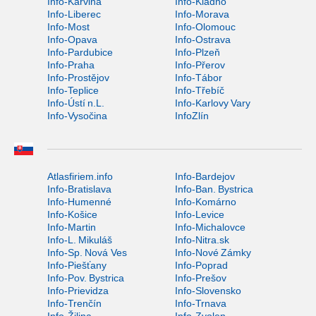
Info-Karviná
Info-Kladno
Info-Liberec
Info-Morava
Info-Most
Info-Olomouc
Info-Opava
Info-Ostrava
Info-Pardubice
Info-Plzeň
Info-Praha
Info-Přerov
Info-Prostějov
Info-Tábor
Info-Teplice
Info-Třebíč
Info-Ústí n.L.
Info-Karlovy Vary
Info-Vysočina
InfoZlín
Atlasfiriem.info
Info-Bardejov
Info-Bratislava
Info-Ban. Bystrica
Info-Humenné
Info-Komárno
Info-Košice
Info-Levice
Info-Martin
Info-Michalovce
Info-L. Mikuláš
Info-Nitra.sk
Info-Sp. Nová Ves
Info-Nové Zámky
Info-Piešťany
Info-Poprad
Info-Pov. Bystrica
Info-Prešov
Info-Prievidza
Info-Slovensko
Info-Trenčín
Info-Trnava