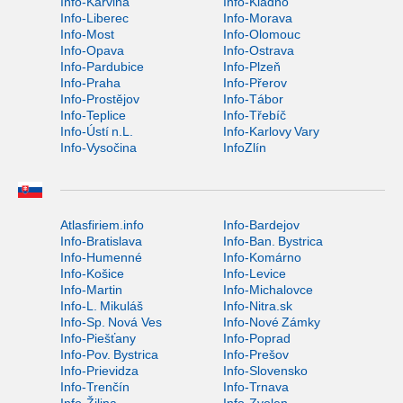
Info-Karviná
Info-Kladno
Info-Liberec
Info-Morava
Info-Most
Info-Olomouc
Info-Opava
Info-Ostrava
Info-Pardubice
Info-Plzeň
Info-Praha
Info-Přerov
Info-Prostějov
Info-Tábor
Info-Teplice
Info-Třebíč
Info-Ústí n.L.
Info-Karlovy Vary
Info-Vysočina
InfoZlín
Atlasfiriem.info
Info-Bardejov
Info-Bratislava
Info-Ban. Bystrica
Info-Humenné
Info-Komárno
Info-Košice
Info-Levice
Info-Martin
Info-Michalovce
Info-L. Mikuláš
Info-Nitra.sk
Info-Sp. Nová Ves
Info-Nové Zámky
Info-Piešťany
Info-Poprad
Info-Pov. Bystrica
Info-Prešov
Info-Prievidza
Info-Slovensko
Info-Trenčín
Info-Trnava