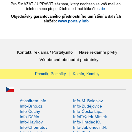
Pro SMAZAT / UPRAVIT záznam, který neobsahuje váš mail ani
telefon nebo při potížích s editací klikněte
zde
.
Objednávky garantovaného přednostního umístění a dalších
služeb:
www.portaly.info
Kontakt, reklama / Portaly.info
Naše reklamní prvky
Všeobecné obchodní podmínky
Pomník, Pomníky
Komín, Komíny
Atlasfirem.info
Info-M. Boleslav
Info-Brno.cz
Info-Budějovice
Info-Čechy
Info-Česká Lípa
Info-Děčín
InfoFrýdek-Místek
Info-Havířov
Info-Hradec Kr.
Info-Chomutov
Info-Jablonec n.N.