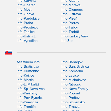
Info-Karviná
Info-Kladno
Info-Liberec
Info-Morava
Info-Most
Info-Olomouc
Info-Opava
Info-Ostrava
Info-Pardubice
Info-Plzeň
Info-Praha
Info-Přerov
Info-Prostějov
Info-Tábor
Info-Teplice
Info-Třebíč
Info-Ústí n.L.
Info-Karlovy Vary
Info-Vysočina
InfoZlín
Atlasfiriem.info
Info-Bardejov
Info-Bratislava
Info-Ban. Bystrica
Info-Humenné
Info-Komárno
Info-Košice
Info-Levice
Info-Martin
Info-Michalovce
Info-L. Mikuláš
Info-Nitra.sk
Info-Sp. Nová Ves
Info-Nové Zámky
Info-Piešťany
Info-Poprad
Info-Pov. Bystrica
Info-Prešov
Info-Prievidza
Info-Slovensko
Info-Trenčín
Info-Trnava