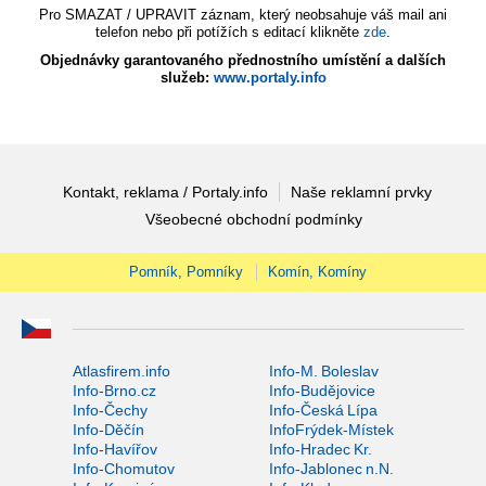
Pro SMAZAT / UPRAVIT záznam, který neobsahuje váš mail ani
telefon nebo při potížích s editací klikněte
zde
.
Objednávky garantovaného přednostního umístění a dalších
služeb:
www.portaly.info
Kontakt, reklama / Portaly.info
Naše reklamní prvky
Všeobecné obchodní podmínky
Pomník, Pomníky
Komín, Komíny
Atlasfirem.info
Info-M. Boleslav
Info-Brno.cz
Info-Budějovice
Info-Čechy
Info-Česká Lípa
Info-Děčín
InfoFrýdek-Místek
Info-Havířov
Info-Hradec Kr.
Info-Chomutov
Info-Jablonec n.N.