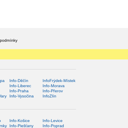
 podmínky
ípa
Info-Děčín
InfoFrýdek-Místek
Info-Liberec
Info-Morava
Info-Praha
Info-Přerov
Vary
Info-Vysočina
InfoZlín
o
Info-Košice
Info-Levice
ámky
Info-Piešťany
Info-Poprad