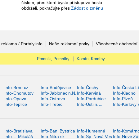
číslem, přes které byste přístupové heslo
obdrželi, pokračujte přes
Žádost o změnu
 reklama / Portaly.info
Naše reklamní prvky
Všeobecné obchodní
Pomník, Pomníky
Komín, Komíny
Info-Brno.cz
Info-Budějovice
Info-Čechy
Info-Česká L
Info-Chomutov
Info-Jablonec n.N.
Info-Karviná
Info-Kladno
Info-Opava
Info-Ostrava
Info-Pardubice
Info-Plzeň
Info-Teplice
Info-Třebíč
Info-Ústí n.L.
Info-Karlovy 
Info-Bratislava
Info-Ban. Bystrica
Info-Humenné
Info-Komárn
Info-L. Mikuláš
Info-Nitra.sk
Info-Sp. Nová Ves
Info-Nové Z