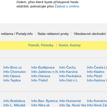
číslem, přes které byste přístupové heslo
obdrželi, pokračujte přes
Žádost o změnu
 reklama / Portaly.info
Naše reklamní prvky
Všeobecné obchodní
Pomník, Pomníky
Komín, Komíny
Info-Brno.cz
Info-Budějovice
Info-Čechy
Info-Česká L
Info-Chomutov
Info-Jablonec n.N.
Info-Karviná
Info-Kladno
Info-Opava
Info-Ostrava
Info-Pardubice
Info-Plzeň
Info-Teplice
Info-Třebíč
Info-Ústí n.L.
Info-Karlovy 
Info-Bratislava
Info-Ban. Bystrica
Info-Humenné
Info-Komárn
Info-L. Mikuláš
Info-Nitra.sk
Info-Sp. Nová Ves
Info-Nové Z