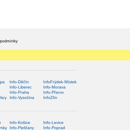
 podmínky
ípa
Info-Děčín
InfoFrýdek-Místek
Info-Liberec
Info-Morava
Info-Praha
Info-Přerov
Vary
Info-Vysočina
InfoZlín
o
Info-Košice
Info-Levice
ámky
Info-Piešťany
Info-Poprad