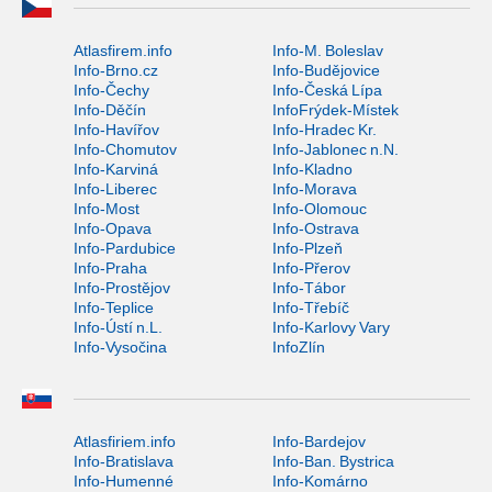
Atlasfirem.info
Info-M. Boleslav
Info-Brno.cz
Info-Budějovice
Info-Čechy
Info-Česká Lípa
Info-Děčín
InfoFrýdek-Místek
Info-Havířov
Info-Hradec Kr.
Info-Chomutov
Info-Jablonec n.N.
Info-Karviná
Info-Kladno
Info-Liberec
Info-Morava
Info-Most
Info-Olomouc
Info-Opava
Info-Ostrava
Info-Pardubice
Info-Plzeň
Info-Praha
Info-Přerov
Info-Prostějov
Info-Tábor
Info-Teplice
Info-Třebíč
Info-Ústí n.L.
Info-Karlovy Vary
Info-Vysočina
InfoZlín
Atlasfiriem.info
Info-Bardejov
Info-Bratislava
Info-Ban. Bystrica
Info-Humenné
Info-Komárno